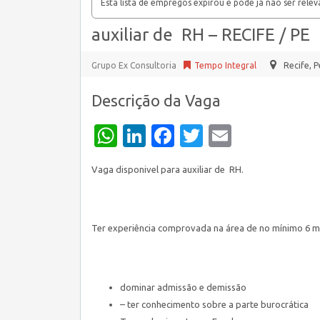
Esta lista de empregos expirou e pode já não ser relev
auxiliar de RH – RECIFE / PE
Grupo Ex Consultoria
Tempo Integral
Recife
,
P
Descrição da Vaga
WhatsApp
LinkedIn
Facebook
Twitter
Email
Vaga disponivel para auxiliar de RH.
Ter experiência comprovada na área de no mínimo 6 
dominar admissão e demissão
– ter conhecimento sobre a parte burocrática