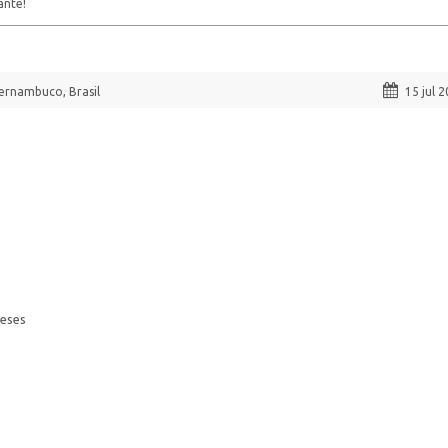
ante!
ernambuco, Brasil
15 jul 
meses