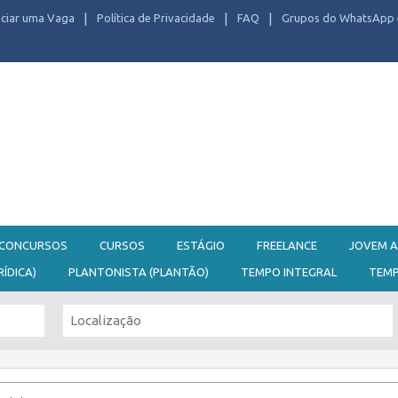
ciar uma Vaga
Política de Privacidade
FAQ
Grupos do WhatsApp 
CONCURSOS
CURSOS
ESTÁGIO
FREELANCE
JOVEM A
RÍDICA)
PLANTONISTA (PLANTÃO)
TEMPO INTEGRAL
TEM