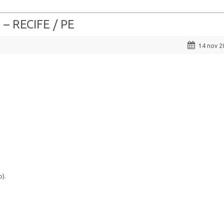
– RECIFE / PE
14 nov 2
o).