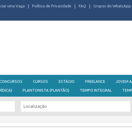
ciar uma Vaga
Política de Privacidade
FAQ
Grupos do WhatsApp 
CONCURSOS
CURSOS
ESTÁGIO
FREELANCE
JOVEM A
RÍDICA)
PLANTONISTA (PLANTÃO)
TEMPO INTEGRAL
TEM