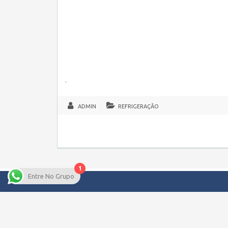
.
ADMIN
REFRIGERAÇÃO
1
Entre No Grupo
Copyright © 2026 Empregos Pernambuco – Seu site de Emp