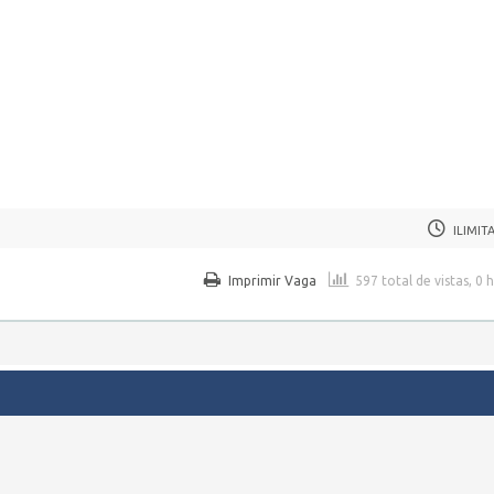
ILIMIT
Imprimir Vaga
597 total de vistas, 0 
regos em Pernambuco.
WordPress Job Board Theme
| Alimentado por
WordPress