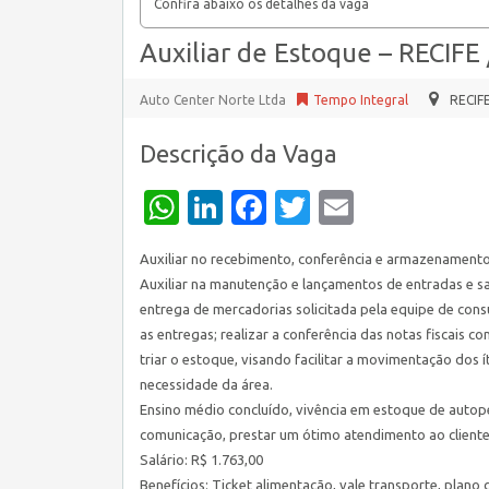
Confira abaixo os detalhes da vaga
Auxiliar de Estoque – RECIFE 
Auto Center Norte Ltda
Tempo Integral
RECIF
Descrição da Vaga
WhatsApp
LinkedIn
Facebook
Twitter
Email
Auxiliar no recebimento, conferência e armazenamento
Auxiliar na manutenção e lançamentos de entradas e sa
entrega de mercadorias solicitada pela equipe de consu
as entregas; realizar a conferência das notas fiscais c
triar o estoque, visando facilitar a movimentação dos
necessidade da área.
Ensino médio concluído, vivência em estoque de autope
comunicação, prestar um ótimo atendimento ao cliente
Salário: R$ 1.763,00
Benefícios: Ticket alimentação, vale transporte, plano