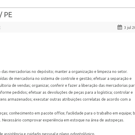
/ PE
E
3 jul 
 das mercadorias no depósito; manter a organização e limpeza no setor.
ídas de mercadoria no sistema de controle e gestão; efetuar a separação e
ltoria de vendas; organizar, conferir e fazer a liberação das mercadorias pa
onforme pedidos; efetuar as devoluções de peças para a logística; controlar e
 ítens armazenados; executar outras atribuições correlatas de acordo com a
ças; conhecimento em pacote office; facilidade para o trabalho em equipe; 
. Necessário comprovar experiência em estoque na área de autopeças.
 de assistência e cuidado pessoal e plano odontológico.