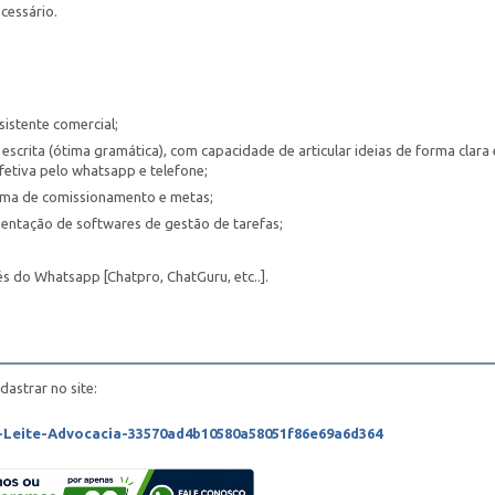
cessário.
istente comercial;
escrita (ótima gramática), com capacidade de articular ideias de forma clara 
etiva pelo whatsapp e telefone;
tema de comissionamento e metas;
imentação de softwares de gestão de tarefas;
s do Whatsapp [Chatpro, ChatGuru, etc..].
dastrar no site:
u-Leite-Advocacia-33570ad4b10580a58051f86e69a6d364