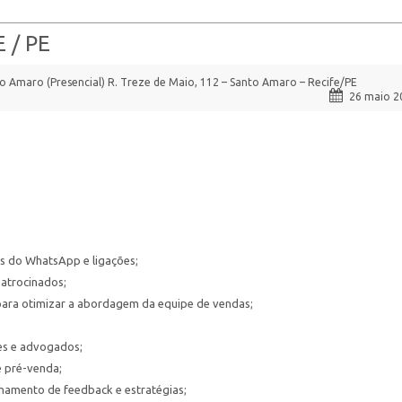
E / PE
to Amaro (Presencial) R. Treze de Maio, 112 – Santo Amaro – Recife/PE
26 maio 2
vés do WhatsApp e ligações;
patrocinados;
 para otimizar a abordagem da equipe de vendas;
tes e advogados;
e pré-venda;
lhamento de feedback e estratégias;