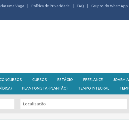
ciar uma Vaga
Política de Privacidade
FAQ
Grupos do WhatsApp 
CONCURSOS
CURSOS
ESTÁGIO
FREELANCE
JOVEM A
RÍDICA)
PLANTONISTA (PLANTÃO)
TEMPO INTEGRAL
TEM