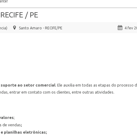
ante!
 RECIFE / PE
ncia)
Santo Amaro - RECIFE/PE
4 fev 
 suporte ao setor comercial
. Ele auxilia em todas as etapas do processo 
das, entrar em contato com os clientes, entre outras atividades.
valores
;
s de vendas
;
e planilhas eletrônicas;