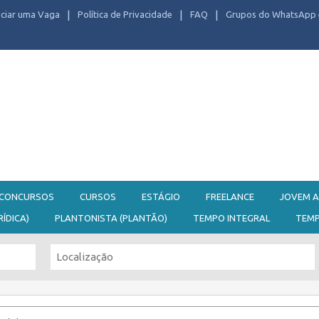
ciar uma Vaga
Política de Privacidade
FAQ
Grupos do WhatsApp 
CONCURSOS
CURSOS
ESTÁGIO
FREELANCE
JOVEM A
RÍDICA)
PLANTONISTA (PLANTÃO)
TEMPO INTEGRAL
TEM