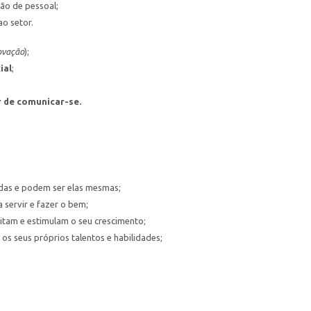
ção de pessoal;
ao setor.
ovação
);
ial
;
 de comunicar-se.
das e podem ser elas mesmas;
 servir e fazer o bem;
ditam e estimulam o seu crescimento;
s seus próprios talentos e habilidades;