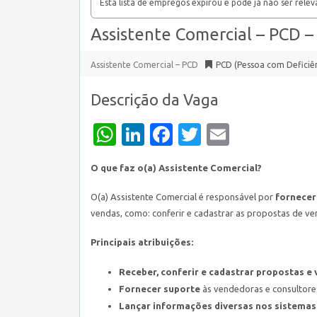
Esta lista de empregos expirou e pode já não ser relev
Assistente Comercial – PCD –
Assistente Comercial – PCD
PCD (Pessoa com Deficiê
Descrição da Vaga
WhatsApp
LinkedIn
Facebook
Twitter
Email
O que faz o(a) Assistente Comercial?
O(a) Assistente Comercial é responsável por
fornecer
vendas, como: conferir e cadastrar as propostas de ven
Principais atribuições:
Receber, conferir e cadastrar propostas e 
Fornecer suporte
às vendedoras e consultore
Lançar informações diversas nos sistemas 