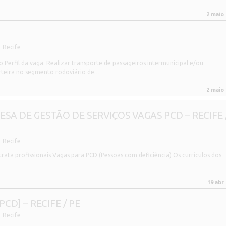
2 maio
Recife
Perfil da vaga: Realizar transporte de passageiros intermunicipal e/ou
arteira no segmento rodoviário de…
2 maio
A DE GESTÃO DE SERVIÇOS VAGAS PCD – RECIFE 
Recife
rata profissionais Vagas para PCD (Pessoas com deficiência) Os currículos dos
19 abr
CD] – RECIFE / PE
Recife