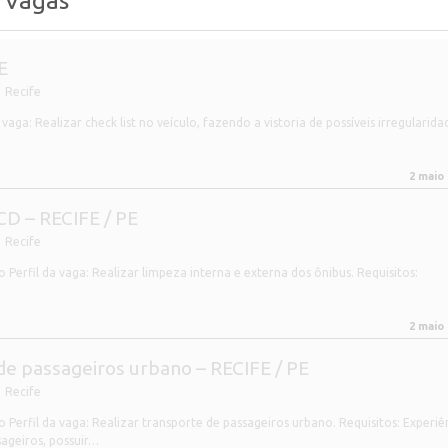
) Vagas
E
Recife
ga: Realizar check list no veículo, fazendo a vistoria de possíveis irregularida
2 maio
PCD – RECIFE / PE
Recife
Perfil da vaga: Realizar limpeza interna e externa dos ônibus. Requisitos:
2 maio
de passageiros urbano – RECIFE / PE
Recife
Perfil da vaga: Realizar transporte de passageiros urbano. Requisitos: Experiê
ageiros, possuir…