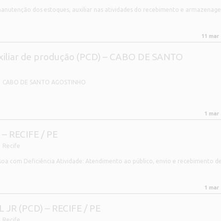
anutenção dos estoques, auxiliar nas atividades do recebimento e armazenag
11 mar
Auxiliar de produção (PCD) – CABO DE SANTO
CABO DE SANTO AGOSTINHO
1 mar
 – RECIFE / PE
Recife
ssoa com Deficiência Atividade: Atendimento ao público, envio e recebimento de
1 mar
JR (PCD) – RECIFE / PE
Recife