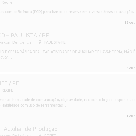
Recife
s com deficiência (PCD) para banco de reserva em diversas áreas de atuação.
28 out
D – PAULISTA / PE
oa com Deficiência)
PAULISTA-PE
RIO E CESTA BÁSICA REALIZAR ATIVIDADES DE AUXILIAR DE LAVANDERIA, NÃO É
 PARA…
6 out
FE / PE
RECIFE
imento, habilidade de comunicação, objetividade, raciocínio lógico, disponibilida
 – Habilidade com uso de ferramentas…
1 out
– Auxiliar de Produção
oa com Deficiência)
RECIFE