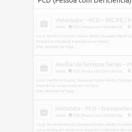
PCD (Pessoa com Deficiência
Vistoriador – PCD – RECIFE / P
admin
PCD (Pessoa com Deficiência)
Local: Recife Formação: Ensino Médio Completo Perfil da va
Requisitos: Desejável experiência na função.
Mais detalhes da Vaga...
Auxiliar de Serviços Gerais – 
admin
PCD (Pessoa com Deficiência)
Local: Recife Formação: Desejável Ensino Médio Completo 
Experiência comprovada em carteira.
Mais detalhes da Vaga...
Motorista – PCD – transporte 
admin
PCD (Pessoa com Deficiência)
Local: Recife Formação: Desejável Ensino Médio Completo 
comprovada em carteira no segmento rodoviário de pass