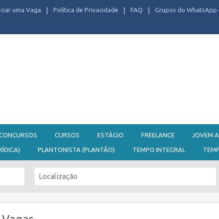
ciar uma Vaga
Política de Privacidade
FAQ
Grupos do WhatsApp 
CONCURSOS
CURSOS
ESTÁGIO
FREELANCE
JOVEM A
RÍDICA)
PLANTONISTA (PLANTÃO)
TEMPO INTEGRAL
TEM