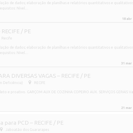
ção de dados; elaboração de planilhas e relatórios quantitativos e qualitativos
equisitos: Nível…
18 abr
RECIFE / PE
Recife
ção de dados; elaboração de planilhas e relatórios quantitativos e qualitativos
equisitos: Nível…
31 mar
A DIVERSAS VAGAS – RECIFE / PE
 Deficiência)
RECIFE
completo e proativo. GARÇOM AUX DE COZINHA COPEIRO AUX. SERVIÇOS GERAIS V
21 mar
iva para PCD – RECIFE / PE
Jaboatão dos Guararapes