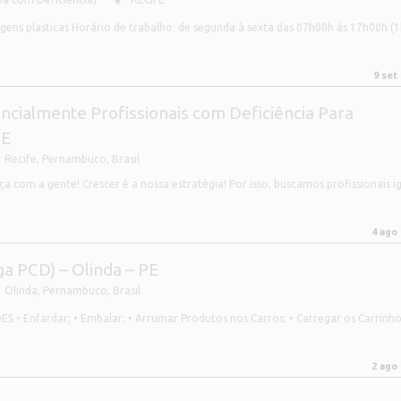
gens plasticas Horário de trabalho: de segunda à sexta das 07h00h às 17h00h (1
9 set
ncialmente Profissionais com Deficiência Para
PE
Recife
,
Pernambuco, Brasil
om a gente! Crescer é a nossa estratégia! Por isso, buscamos profissionais ig
4 ago
 PCD) – Olinda – PE
Olinda
,
Pernambuco, Brasil
S • Enfardar; • Embalar; • Arrumar Produtos nos Carros; • Carregar os Carrinhos
2 ago