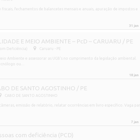
 fiscais, fechamentos de balancetes mensais e anuais, apuração de impostos e
31 jan
IDADE E MEIO AMBIENTE – PcD – CARUARU / PE
om Deficiência)
Caruaru - PE
eio Ambiente e assessorar as UGB’s no cumprimento da legislação ambiental.
Tecnólogo ou…
18 jan
CABO DE SANTO AGOSTINHO / PE
CABO DE SANTO AGOSTINHO
meras, emissão de relatório, relatar ocorrências em livro específico. Vaga pa
7 jan
oas com deficiência (PCD)