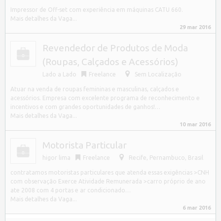
Impressor de Off-set com experiência em máquinas CATU 660.
Mais detalhes da Vaga...
29 mar 2016
Revendedor de Produtos de Moda
(Roupas, Calçados e Acessórios)
Lado a Lado
Freelance
Sem Localização
Atuar na venda de roupas femininas e masculinas, calçados e
acessórios. Empresa com excelente programa de reconhecimento e
incentivos e com grandes oportunidades de ganhos!…
Mais detalhes da Vaga...
10 mar 2016
Motorista Particular
higor lima
Freelance
Recife
,
Pernambuco, Brasil
contratamos motoristas particulares que atenda essas exigências >CNH
com observação Exerce Atividade Remunerada >carro próprio de ano
ate 2008 com 4 portas e ar condicionado…
Mais detalhes da Vaga...
6 mar 2016