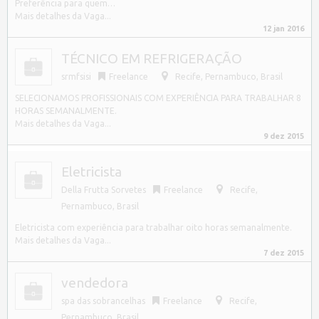
Preferência para quem…
Mais detalhes da Vaga...
12 jan 2016
TÉCNICO EM REFRIGERAÇÃO
srmfsisi
Freelance
Recife
,
Pernambuco, Brasil
SELECIONAMOS PROFISSIONAIS COM EXPERIÊNCIA PARA TRABALHAR 8
HORAS SEMANALMENTE.
Mais detalhes da Vaga...
9 dez 2015
Eletricista
Della Frutta Sorvetes
Freelance
Recife
,
Pernambuco, Brasil
Eletricista com experiência para trabalhar oito horas semanalmente.
Mais detalhes da Vaga...
7 dez 2015
vendedora
spa das sobrancelhas
Freelance
Recife
,
Pernambuco, Brasil