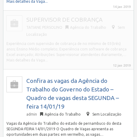
Mais detalhes da Vaga...
14 jan 2019
SUPERVISOR DE COBRANÇA
TATIANE PERSOLINO
Agência do Trabalho
Sem
Localização
Experiência com supervisão de cobrança de no mínimo de 03(três)
anos; Ensino Médio completo; Experiência com software de cobrança
Excel avançado; Atribuições: Supervisionar atendentes diariamente,…
Mais detalhes da Vaga...
12 jan 2019
Confira as vagas da Agência do
Trabalho do Governo do Estado –
Quadro de vagas desta SEGUNDA –
feira 14/01/19
admin
Agência do Trabalho
Sem Localização
Vagas da Agência do Trabalho do estado de pernambuco do desta
SEGUNDA-FEIRA 14/01/2019 O Quadro de Vagas apresenta as
oportunidades em duas partes: em vermelho, as vagas…