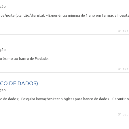
ação
rde/noite (plantão/diarista); – Experiência mínima de 1 ano em farmácia hospita
31 out
ação
 próximo ao bairro de Piedade.
31 out
NCO DE DADOS)
ação
s de dados; · Pesquisa inovações tecnológicas para banco de dados. · Garantir o
31 out