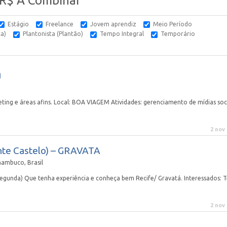
 R$ A Combinar
Estágio
Freelance
Jovem aprendiz
Meio Período
ca)
Plantonista (Plantão)
Tempo Integral
Temporário
g
eting e áreas afins. Local: BOA VIAGEM Atividades: gerenciamento de mídias soci
2 nov
nte Castelo) – GRAVATA
nambuco, Brasil
gunda) Que tenha experiência e conheça bem Recife/ Gravatá. Interessados: T
2 nov