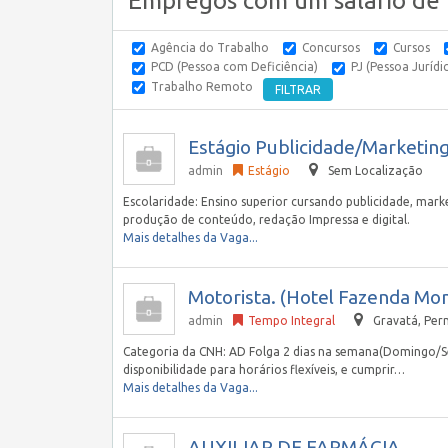
Empregos com um salário de
Agência do Trabalho
Concursos
Cursos
PCD (Pessoa com Deficiência)
PJ (Pessoa Jurídi
Trabalho Remoto
Estágio Publicidade/Marketin
admin
Estágio
Sem Localização
Escolaridade: Ensino superior cursando publicidade, mark
produção de conteúdo, redação Impressa e digital.
Mais detalhes da Vaga...
Motorista. (Hotel Fazenda Mo
admin
Tempo Integral
Gravatá
,
Per
Categoria da CNH: AD Folga 2 dias na semana(Domingo/Se
disponibilidade para horários flexíveis, e cumprir…
Mais detalhes da Vaga...
AUXILIAR DE FARMÁCIA