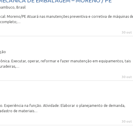
ECÂNICA DE EMBALAGEM – MORENO / PE
nambuco, Brasil
ocal: Moreno/PE Atuará nas manutenções preventiva e corretiva de máquinas d
a completo;…
30 out
ação
rônica. Executar, operar, reformar e fazer manutenção em equipamentos, tais
furadeiras,…
30 out
o. Experiência na função. Atividade: Elaborar o planejamento de demanda,
adastro de materiais…
30 out