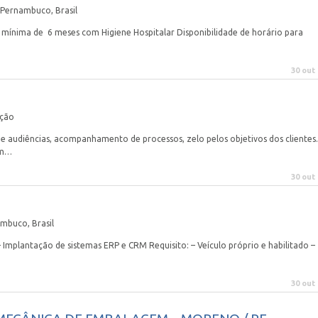
Pernambuco, Brasil
 mínima de 6 meses com Higiene Hospitalar Disponibilidade de horário para
30 out
ação
 de audiências, acompanhamento de processos, zelo pelos objetivos dos clientes.
om…
30 out
mbuco, Brasil
– Implantação de sistemas ERP e CRM Requisito: – Veículo próprio e habilitado –
30 out