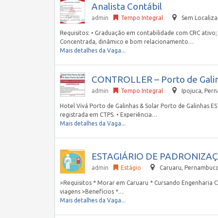
Analista Contábil
admin
Tempo Integral
Sem Localiz
Requisitos: • Graduação em contabilidade com CRC ativo;
Concentrada, dinâmico e bom relacionamento…
Mais detalhes da Vaga...
CONTROLLER – Porto de Gali
admin
Tempo Integral
Ipojuca
,
Pern
Hotel Vivá Porto de Galinhas & Solar Porto de Galinh
registrada em CTPS. • Experiência…
Mais detalhes da Vaga...
ESTAGIÁRIO DE PADRONIZAÇ
admin
Estágio
Caruaru
,
Pernambuco,
>Requisitos * Morar em Caruaru * Cursando Engenharia Civ
viagens >Benefícios *…
Mais detalhes da Vaga...