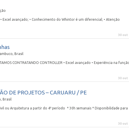
ação
 • Excel avançado; • Conhecimento do Whintor é um diferencial; • Atenção
30 out
nhas
ambuco, Brasil
as ESTAMOS CONTRATANDO CONTROLLER • Excel avançado • Experiência na funçã
30 out
ÃO DE PROJETOS – CARUARU / PE
 Brasil
il ou Arquitetura a partir do 4º período * 30h semanais * Disponibilidade para
30 out