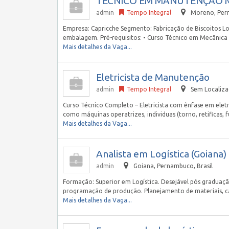
TÉCNICO EM MANUTENÇÃO M
admin
Tempo Integral
Moreno
,
Per
Empresa: Capricche Segmento: Fabricação de Biscoitos L
embalagem. Pré-requisitos: • Curso Técnico em Mecânic
Mais detalhes da Vaga...
Eletricista de Manutenção
admin
Tempo Integral
Sem Localiz
Curso Técnico Completo – Eletricista com ênfase em elet
como máquinas operatrizes, individuas (torno, retificas, 
Mais detalhes da Vaga...
Analista em Logística (Goiana)
admin
Goiana
,
Pernambuco, Brasil
Formação: Superior em Logística. Desejável pós graduaçã
programação de produção. Planejamento de materiais, c
Mais detalhes da Vaga...