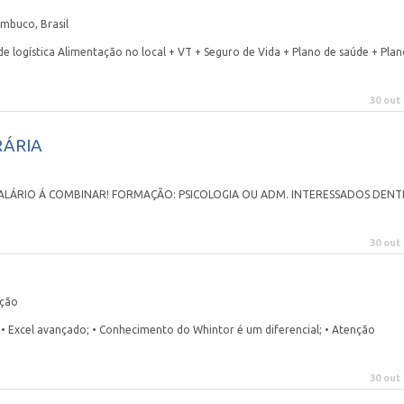
mbuco, Brasil
e logística Alimentação no local + VT + Seguro de Vida + Plano de saúde + Pla
30 out
RÁRIA
SALÁRIO Á COMBINAR! FORMAÇÃO: PSICOLOGIA OU ADM. INTERESSADOS DEN
30 out
ação
 • Excel avançado; • Conhecimento do Whintor é um diferencial; • Atenção
30 out