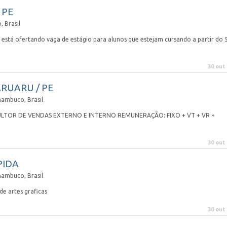
 PE
 Brasil
) está ofertando vaga de estágio para alunos que estejam cursando a partir do 
30 out
RUARU / PE
nambuco, Brasil
ULTOR DE VENDAS EXTERNO E INTERNO REMUNERAÇÃO: FIXO + VT + VR +
30 out
PIDA
nambuco, Brasil
de artes graficas
30 out