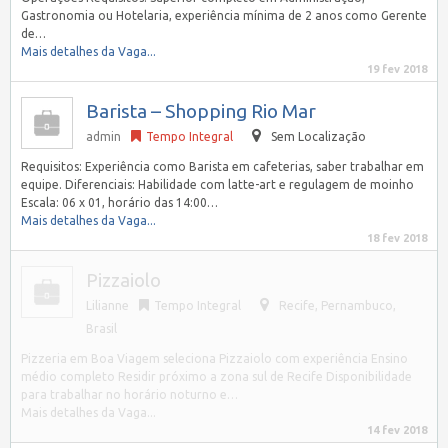
Gastronomia ou Hotelaria, experiência mínima de 2 anos como Gerente
de…
Mais detalhes da Vaga...
19 fev 2018
Barista – Shopping Rio Mar
admin
Tempo Integral
Sem Localização
Requisitos: Experiência como Barista em cafeterias, saber trabalhar em
equipe. Diferenciais: Habilidade com latte-art e regulagem de moinho
Escala: 06 x 01, horário das 14:00…
Mais detalhes da Vaga...
18 fev 2018
Pizzaiolo
Lilianne
Tempo Integral
Recife
,
Pernambuco,
Brasil
Pizzeria em Boa Viagem seleciona Pizzaiolo com experiência Ensino
médio completo Residir próximo a zona sul de Recife Disponibilidade
para trabalhar no horário noturno e…
Mais detalhes da Vaga...
14 fev 2018