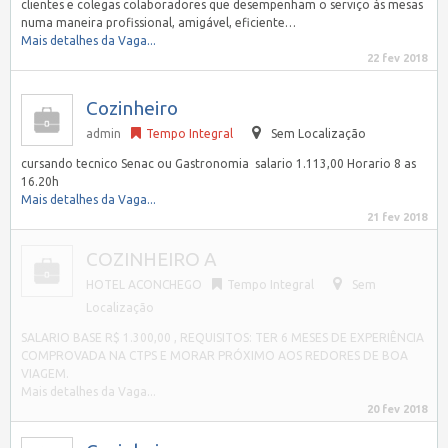
clientes e colegas colaboradores que desempenham o serviço às mesas
numa maneira profissional, amigável, eficiente…
Mais detalhes da Vaga...
22 fev 2018
Cozinheiro
admin
Tempo Integral
Sem Localização
cursando tecnico Senac ou Gastronomia salario 1.113,00 Horario 8 as
16.20h
Mais detalhes da Vaga...
21 fev 2018
COZINHEIRO A
HOTEL ACONCHEGO
Tempo Integral
Sem
Localização
SALARIO BASE R$ 1.300,00 , REQUISITOS: TER 6 MESES DE EXPERIÊNCIA
COMPROVADA NA CTPS E MORAR PRÓXIMO AOS REDORES DE BOA
VIAGEM.
Mais detalhes da Vaga...
20 fev 2018