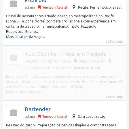
admin
Tempo Integral
Recife
,
Pernambuco, Brasil
Grupo de Restaurantes situado na região metropolitana do Recife
(Zona Sul e Zona Norte) contrata profissionais com experiência em
carteira de trabalho, na funçãoabaixo: Título: Pizzaiolo
Requisitos: Ensino…
Mais detalhes da Vaga...
26 fev 2018
Aux. Cozinha – Hotel em Piedade
Pernambuco Oportunidades
Tempo Integral
Jaboatão dos Guararapes
,
Pernambuco, Brasil
Exigências: Ter fácil acesso a piedade; ter experiência no ramo; pró
ativo; ser flexível; saber trabalhar sob pressão. Benefícios Adicionais: VT
e refeição no local. Salário oferecido: 1.034,54…
Mais detalhes da Vaga...
23 fev 2018
Bartender
admin
Tempo Integral
Sem Localização
Resumo do cargo: Preparação de bebidas simples e compostas para