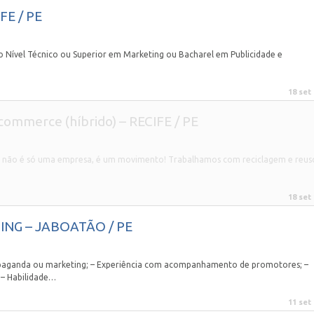
FE / PE
ível Técnico ou Superior em Marketing ou Bacharel em Publicidade e
18 set
-commerce (híbrido) – RECIFE / PE
le+ não é só uma empresa, é um movimento! Trabalhamos com reciclagem e reus
18 set
ING – JABOATÃO / PE
ropaganda ou marketing; – Experiência com acompanhamento de promotores; –
– Habilidade…
11 set