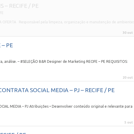
 – RECIFE / PE
FE
FERTA Responsável pela limpeza, organização e manutenção de ambiente
30 out
 – PE
va, análise. – #SELEÇÃO B&R Designer de Marketing RECIFE – PE REQUISITOS:
20 out
ONTRATA SOCIAL MEDIA – PJ – RECIFE / PE
MEDIA – PJ Atribuições • Desenvolver conteúdo original e relevante para
5 out