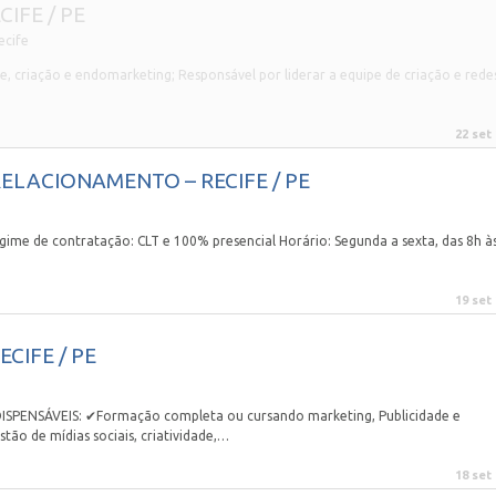
CIFE / PE
ecife
 criação e endomarketing; Responsável por liderar a equipe de criação e rede
22 set
ELACIONAMENTO – RECIFE / PE
gime de contratação: CLT e 100% presencial Horário: Segunda a sexta, das 8h à
19 set
CIFE / PE
PENSÁVEIS: ✔Formação completa ou cursando marketing, Publicidade e
ão de mídias sociais, criatividade,…
18 set