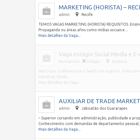
MARKETING (HORISTA) – RECI
admin
Recife
TEMOS VAGAS MARKETING (HORISTA) REQUISITOS .Ensino N
Propaganda ou áreas afins como mídias sociais e…
Mais detalhes da Vaga...
Vaga estágio Social Media e E
Reciclemais
Estágio
Estância
Vem fazer a diferença (e o feed) com a gente! A Recic
industrial, dando…
Mais detalhes da Vaga...
AUXILIAR DE TRADE MARKET
admin
Jaboatão dos Guararapes
– Superior cursando em administração, publicidade e p
Conhecimento com demandas de departamento pessoal; 
Mais detalhes da Vaga...