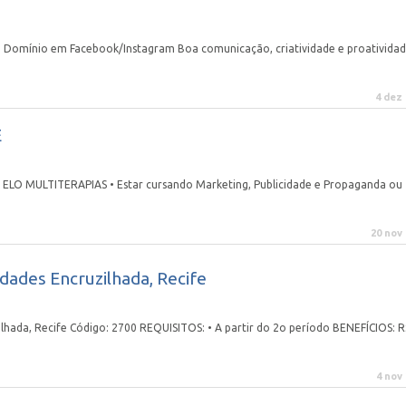
mínio em Facebook/Instagram Boa comunicação, criatividade e proativida
4 dez
E
O ELO MULTITERAPIAS • Estar cursando Marketing, Publicidade e Propaganda ou
20 nov
ades Encruzilhada, Recife
ada, Recife Código: 2700 REQUISITOS: • A partir do 2o período BENEFÍCIOS: R
4 nov