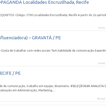
AGANDA Localidades Encruzilhada, Recife
SITOS: Código: 2700 Localidades Encruzilhada, Recife A partir do 2o perío
4 nov
uenciadora) – GRAVATÁ / PE
sta de trabalhar com redes sociais Tem habilidade de comunicação Experiên
4 nov
CIFE / PE
lidade de comunicação, trabalho em equipe, dinamismo. #SELEÇÃOB&R ANALISTA 
aduação em Administração, Marketing,…
30 out