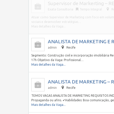
Supervisor de Markerting – RE
Exata Consultoria
Tempo Integral
R
Atuar como Supervisor de Marketing com foco em volume,
sociais e desenvolver estratégias…
Mais detalhes da Vaga...
ANALISTA DE MARKETING E R
admin
Recife
Segmento: Construção civil e incorporação imobiliária Re
17h Objetivo da Vaga: Profissional…
Mais detalhes da Vaga...
ANALISTA DE MARKETING – RE
admin
Recife
TEMOS VAGAS ANALISTA DE MARKETING REQUISITOS INDIS
Propaganda ou afins. ✔Habilidades: Boa comunicação, gest
Mais detalhes da Vaga...