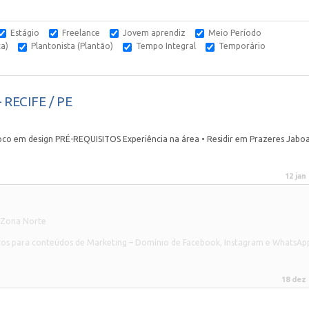
Estágio
Freelance
Jovem aprendiz
Meio Período
ca)
Plantonista (Plantão)
Tempo Integral
Temporário
RECIFE / PE
em design PRÉ-REQUISITOS Experiência na área • Residir em Prazeres Jabo
12 jan
- Zona Norte
fotos para conteúdos de Marketing – Domínio de Facebook, Instagram e WhatsAp
18 dez