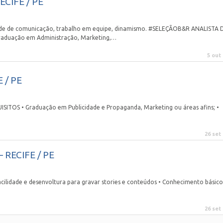
CIFE / PE
lidade de comunicação, trabalho em equipe, dinamismo. #SELEÇÃOB&R ANALISTA 
aduação em Administração, Marketing,…
5 out
E / PE
ISITOS • Graduação em Publicidade e Propaganda, Marketing ou áreas afins; •
26 set
 RECIFE / PE
dade e desenvoltura para gravar stories e conteúdos • Conhecimento básic
26 set