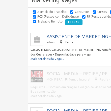
Marketing Vagas
Agência do Trabalho
Concursos
Cursos
PCD (Pessoa com Deficiência)
PJ (Pessoa Jurídi
Trabalho Remoto
ASSISTENTE DE MARKETING – 
admin
Recife
VAGAS TEMOS VAGAS ASSISTENTE DE MARKETING com foco 
dos Guararapes • Disponibilidade para viajar…
Mais detalhes da Vaga...
SOCIAL MEDIA – RECIFE / PE
MGN FIBRA
Tempo Integral
Recife 
Requisitos: – Domínio em criação e edição de vídeos e 
Boa comunicação…
Mais detalhes da Vaga...
SOCIAL MEDIA – RECIFE / PE