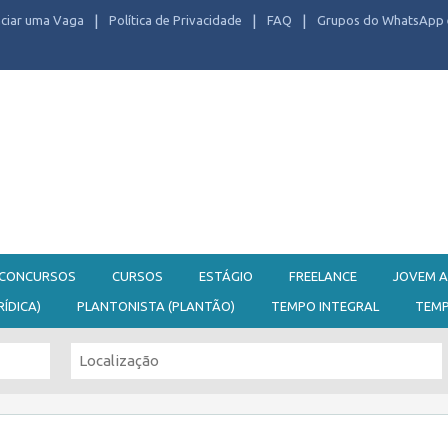
ciar uma Vaga
Política de Privacidade
FAQ
Grupos do WhatsApp 
CONCURSOS
CURSOS
ESTÁGIO
FREELANCE
JOVEM A
RÍDICA)
PLANTONISTA (PLANTÃO)
TEMPO INTEGRAL
TEM