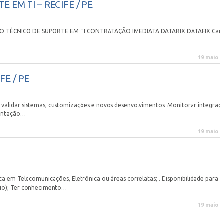
 EM TI – RECIFE / PE
ÁGIO TÉCNICO DE SUPORTE EM TI CONTRATAÇÃO IMEDIATA DATARIX DATAFIX Ca
19 maio
FE / PE
 validar sistemas, customizações e novos desenvolvimentos; Monitorar integra
mentação…
19 maio
m Telecomunicações, Eletrônica ou áreas correlatas; . Disponibilidade para
ário); Ter conhecimento…
19 maio