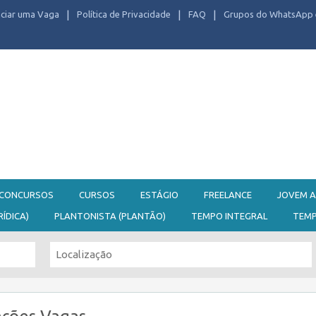
ciar uma Vaga
Política de Privacidade
FAQ
Grupos do WhatsApp 
CONCURSOS
CURSOS
ESTÁGIO
FREELANCE
JOVEM A
RÍDICA)
PLANTONISTA (PLANTÃO)
TEMPO INTEGRAL
TEM