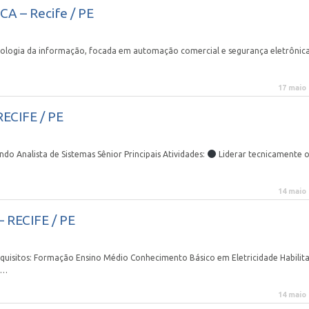
 – Recife / PE
ogia da informação, focada em automação comercial e segurança eletrônica
17 maio
RECIFE / PE
Analista de Sistemas Sênior Principais Atividades:
Liderar tecnicamente 
14 maio
RECIFE / PE
sitos: Formação Ensino Médio Conhecimento Básico em Eletricidade Habilit
o…
14 maio