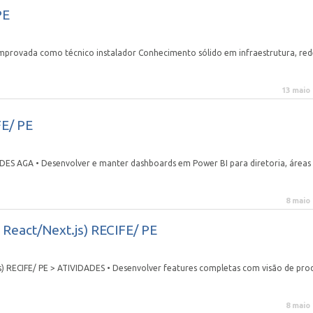
PE
comprovada como técnico instalador Conhecimento sólido em infraestrutura, red
13 maio
E/ PE
S AGA • Desenvolver e manter dashboards em Power BI para diretoria, áreas
8 maio
 React/Next.js) RECIFE/ PE
s) RECIFE/ PE > ATIVIDADES • Desenvolver features completas com visão de pro
8 maio