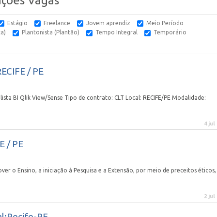
ações Vagas
Estágio
Freelance
Jovem aprendiz
Meio Período
ca)
Plantonista (Plantão)
Tempo Integral
Temporário
RECIFE / PE
a BI Qlik View/Sense Tipo de contrato: CLT Local: RECIFE/PE Modalidade:
4 jul
E / PE
er o Ensino, a iniciação à Pesquisa e a Extensão, por meio de preceitos éticos,
2 jul
al:Recife-PE