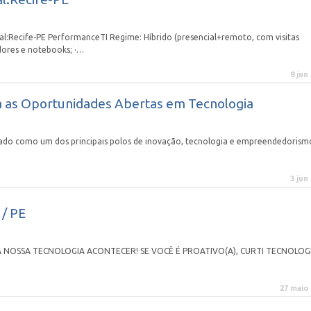
:Recife-PE PerformanceTI Regime: Híbrido (presencial+remoto, com visitas
ores e notebooks; ·…
8 jun
ra as Oportunidades Abertas em Tecnologia
dado como um dos principais polos de inovação, tecnologia e empreendedorism
3 jun
/ PE
A NOSSA TECNOLOGIA ACONTECER! SE VOCÊ É PROATIVO(A), CURTI TECNOLOG
27 maio