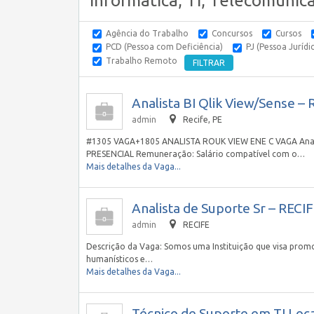
Informática, TI, Telecomunic
Agência do Trabalho
Concursos
Cursos
PCD (Pessoa com Deficiência)
PJ (Pessoa Jurídi
Trabalho Remoto
Analista BI Qlik View/Sense – 
admin
Recife, PE
#1305 VAGA+1805 ANALISTA ROUK VIEW ENE C VAGA Analist
PRESENCIAL Remuneração: Salário compatível com o…
Mais detalhes da Vaga...
Analista de Suporte Sr – RECIF
admin
RECIFE
Descrição da Vaga: Somos uma Instituição que visa promov
humanísticos e…
Mais detalhes da Vaga...
Técnico de Suporte em TI Loc