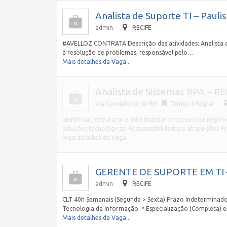
Analista de Suporte TI – Paulis
admin
RECIFE
#AVELLOZ CONTRATA Descrição das atividades: Analista de
à resolução de problemas, responsável pelo…
Mais detalhes da Vaga...
Analista de Sistemas RPA – RE
Via Consultoria de RH
Tempo Integral
Identificar, estruturar e automatizar processos de negó
soluções tecnológicas. Responsabilidades e atribuições P
Mais detalhes da Vaga...
GERENTE DE SUPORTE EM TI –
admin
RECIFE
CLT 40h Semanais (Segunda > Sexta) Prazo Indeterminad
Tecnologia da Informação. * Especialização (Completa)
Mais detalhes da Vaga...