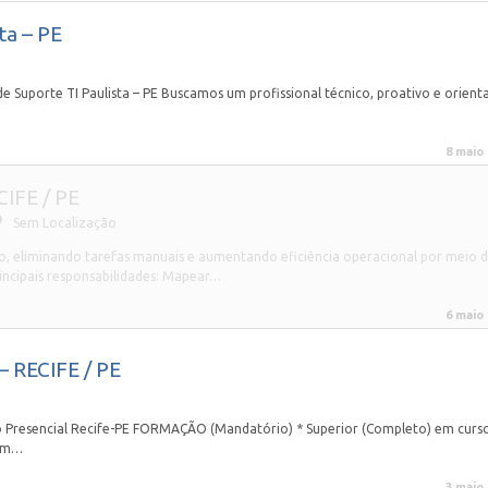
ta – PE
 Suporte TI Paulista – PE Buscamos um profissional técnico, proativo e orient
8 maio
CIFE / PE
Sem Localização
cio, eliminando tarefas manuais e aumentando eficiência operacional por meio 
rincipais responsabilidades: Mapear…
6 maio
 RECIFE / PE
o Presencial Recife-PE FORMAÇÃO (Mandatório) * Superior (Completo) em curs
 em…
3 maio