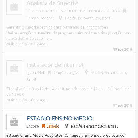
Analista de Suporte
TTVI – DATASAFEIT SOLUCOES EM TECNOLOGIA LTDA
Tempo Integral
Recife
,
Pernambuco, Brasil
Garantir o suporte técnico para o tráfego de informações.
Uniformização e a análise de programas dos sistemas de aplicação, sem
nunca deixar de seguir o…
Mais detalhes da Vaga...
19 abr 2016
Instalador de internet
IguanaNet
Tempo Integral
Recife
,
Pernambuco,
Brasil
Trabalho é de 8 as 12 de 14 as 18. no sábados até 12 dia. Salario inicial
de 1.300,0
Mais detalhes da Vaga...
17 abr 2016
ESTAGIO ENSINO MEDIO
Encore
Estágio
Recife
,
Pernambuco, Brasil
Estagio ensino Médio Requisitos: Cursando ensino médio ou técnico