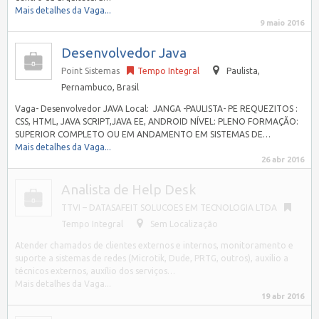
Mais detalhes da Vaga...
9 maio 2016
Desenvolvedor Java
Point Sistemas
Tempo Integral
Paulista
,
Pernambuco, Brasil
Vaga- Desenvolvedor JAVA Local: JANGA -PAULISTA- PE REQUEZITOS :
CSS, HTML, JAVA SCRIPT,JAVA EE, ANDROID NÍVEL: PLENO FORMAÇÃO:
SUPERIOR COMPLETO OU EM ANDAMENTO EM SISTEMAS DE…
Mais detalhes da Vaga...
26 abr 2016
Analista de Help Desk
TTVI – DATASAFEIT SOLUCOES EM TECNOLOGIA LTDA
Tempo Integral
Sem Localização
Atender chamados de clientes externos e internos, monitoramento e
suporte a sistemas de redes (Microtik, Dude, PRTG, outros), auxilio a
técnicos externos, auxílio dos serviços…
Mais detalhes da Vaga...
19 abr 2016