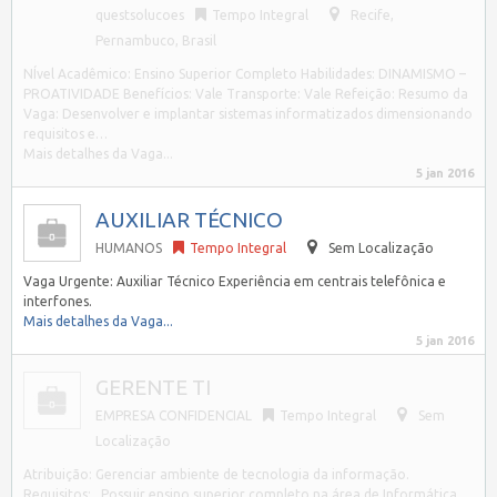
questsolucoes
Tempo Integral
Recife
,
Pernambuco, Brasil
NÍvel Acadêmico: Ensino Superior Completo Habilidades: DINAMISMO –
PROATIVIDADE Benefícios: Vale Transporte: Vale Refeição: Resumo da
Vaga: Desenvolver e implantar sistemas informatizados dimensionando
requisitos e…
Mais detalhes da Vaga...
5 jan 2016
AUXILIAR TÉCNICO
HUMANOS
Tempo Integral
Sem Localização
Vaga Urgente: Auxiliar Técnico Experiência em centrais telefônica e
interfones.
Mais detalhes da Vaga...
5 jan 2016
GERENTE TI
EMPRESA CONFIDENCIAL
Tempo Integral
Sem
Localização
Atribuição: Gerenciar ambiente de tecnologia da informação.
Requisitos: Possuir ensino superior completo na área de Informática