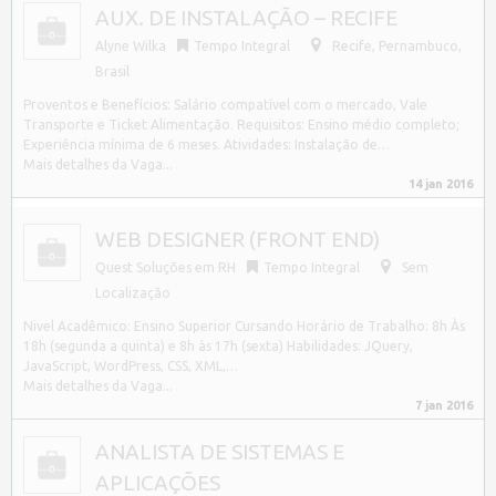
AUX. DE INSTALAÇÃO – RECIFE
Alyne Wilka
Tempo Integral
Recife
,
Pernambuco,
Brasil
Proventos e Benefícios: Salário compatível com o mercado, Vale
Transporte e Ticket Alimentação. Requisitos: Ensino médio completo;
Experiência mínima de 6 meses. Atividades: Instalação de…
Mais detalhes da Vaga...
14 jan 2016
WEB DESIGNER (FRONT END)
Quest Soluções em RH
Tempo Integral
Sem
Localização
Nivel Acadêmico: Ensino Superior Cursando Horário de Trabalho: 8h Às
18h (segunda a quinta) e 8h às 17h (sexta) Habilidades: JQuery,
JavaScript, WordPress, CSS, XML,…
Mais detalhes da Vaga...
7 jan 2016
ANALISTA DE SISTEMAS E
APLICAÇÕES