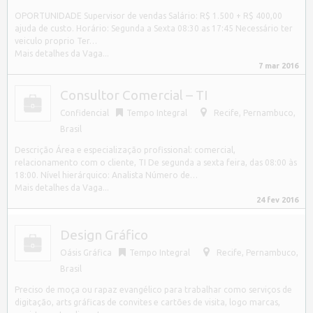
OPORTUNIDADE Supervisor de vendas Salário: R$ 1.500 + R$ 400,00
ajuda de custo. Horário: Segunda a Sexta 08:30 as 17:45 Necessário ter
veiculo proprio Ter…
Mais detalhes da Vaga...
7 mar 2016
Consultor Comercial – TI
Confidencial
Tempo Integral
Recife
,
Pernambuco,
Brasil
Descrição Área e especialização profissional: comercial,
relacionamento com o cliente, TI De segunda a sexta feira, das 08:00 às
18:00. Nível hierárquico: Analista Número de…
Mais detalhes da Vaga...
24 fev 2016
Design Gráfico
Oásis Gráfica
Tempo Integral
Recife
,
Pernambuco,
Brasil
Preciso de moça ou rapaz evangélico para trabalhar como serviços de
digitação, arts gráficas de convites e cartões de visita, logo marcas,