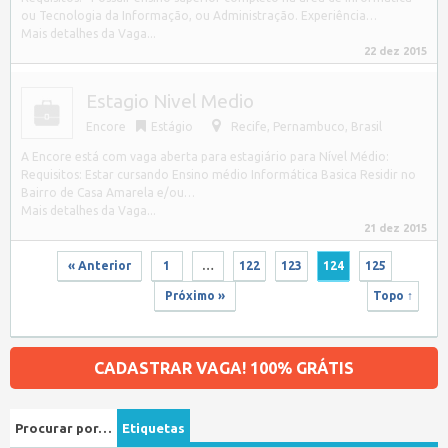
ou Tecnologia da Informação, ou Administração. Experiência…
Mais detalhes da Vaga...
22 dez 2015
Estagio Nivel Medio
Encore
Estágio
Recife
,
Pernambuco, Brasil
A Encore está com vaga aberta para estagiário para Nível Médio:
Requisitos: Estar cursando Ensino médio Informática Basica Residir no
Bairro de Casa Amarela e/ou…
Mais detalhes da Vaga...
21 dez 2015
« Anterior
1
…
122
123
124
125
Próximo »
Topo ↑
CADASTRAR VAGA! 100% GRÁTIS
Procurar por…
Etiquetas