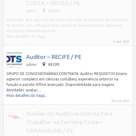
COSTA – RECIFE / PE
admin
RECIFE
Descrição: # O que você vai fazer Execução de Auditória de Processos
de Acordo com o Planejamento Anual do Departamento; Apoio em
atividades administrativas do…
Mais detalhes da Vaga...
3 out 2021
Auditor – RECIFE / PE
admin
RECIFE
GRUPO DE CONCESSIONÁRIAS CONTRATA: Auditor REQUISITOS Ensino
superior completo em ciências contábeis, experiência anterior na
função e pacote Office avançado. Disponibilidade para viagens
Atividades: avaliar,…
Mais detalhes da Vaga...
30 set 2021
Auxiliar de Auditoria Interna Para
Trabalhar na Ferreira Costa –
GARANHUNS / PE