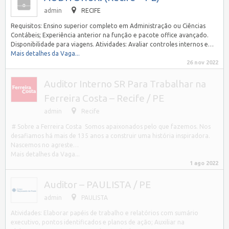
admin
RECIFE
Requisitos: Ensino superior completo em Administração ou Ciências
Contábeis; Experiência anterior na função e pacote office avançado.
Disponibilidade para viagens. Atividades: Avaliar controles internos e…
Mais detalhes da Vaga...
26 nov 2022
Auditor Interno SR Para Trabalhar na
Ferreira Costa – Recife / PE
admin
Recife
# Sobre a Ferreira Costa Somos apaixonados pelo que fazemos. Nos
desafiamos há mais de 135 anos a construir uma história inspiradora.
Nascemos no agreste…
Mais detalhes da Vaga...
1 ago 2022
Auditor – PAULISTA / PE
admin
PAULISTA
Atividades: Elaborar papéis de trabalho e relatórios com sumário
executivo, pontos identificados e planos de ação; Auxiliar na