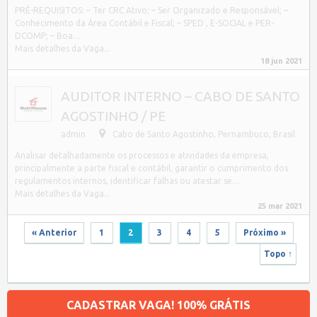
PRÉ-REQUISITOS: – Ter CRC Ativo; – Ser Organizado e Responsável; –
Conhecimento da Área Contábil e Fiscal; – SPED , E-SOCIAL e PER-
DCOMP; – Boa…
Mais detalhes da Vaga...
18 jun 2021
AUDITOR INTERNO – CABO DE SANTO
AGOSTINHO / PE
admin
Cabo de Santo Agostinho
,
Pernambuco, Brasil
Analisar detalhadamente os processos e atividades da empresa,
principalmente a parte fiscal e contábil, garantir o cumprimento dos
regulamentos internos, identificar falhas ou atestar se…
Mais detalhes da Vaga...
25 mar 2021
« Anterior
1
2
3
4
5
Próximo »
Topo ↑
CADASTRAR VAGA! 100% GRÁTIS